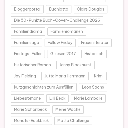
Bloggerportal
Buchlotto
Claire Douglas
Die 50-Punkte Buch-Cover-Challenge 2026
Familiendrama
Familienromanen
Familiensaga
Follow Friday
Frauenliteratur
Freitags-Füller
Gelesen 2017
Historisch
Historischer Roman
Jenny Blackhurst
Joy Fielding
Jutta Maria Herrmann
Krimi
Kurzgeschichten zum Ausfüllen
Leon Sachs
Liebesromane
Lilli Beck
Marie Lamballe
Marie Schönbeck
Meine Woche
Monats-Rückblick
Motto Challenge