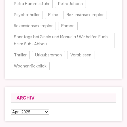
Petra Hammesfahr
Petra Johann
Psychothriller
Reihe
Rezensiinsexemplar
Rezensionsexemplar
Roman
Sonntags bei Gisela und Manuela ! Wir helfen Euch
beim Sub-Abbau
Thriller
Urlaubsroman
Vorablesen
Wochenrückblick
ARCHIV
Archiv