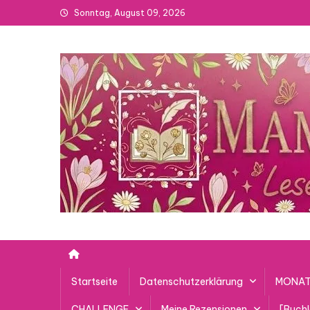
Skip
Sonntag, August 09, 2026
to
content
Startseite
Datenschutzerklärung
MONAT
CHALLENGE
Meine Rezensionen
[Buch