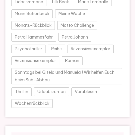
Liebesromane
Lilli Beck
Marie Lamballe
Marie Schönbeck
Meine Woche
Monats-Rückblick
Motto Challenge
Petra Hammesfahr
Petra Johann
Psychothriller
Reihe
Rezensiinsexemplar
Rezensionsexemplar
Roman
Sonntags bei Gisela und Manuela ! Wir helfen Euch
beim Sub-Abbau
Thriller
Urlaubsroman
Vorablesen
Wochenrückblick