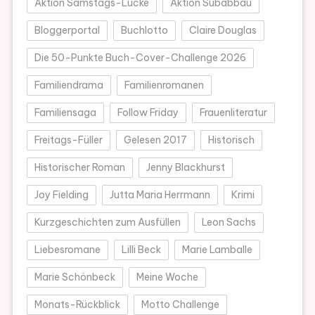
Aktion Samstags-Lücke
Aktion Subabbau
Bloggerportal
Buchlotto
Claire Douglas
Die 50-Punkte Buch-Cover-Challenge 2026
Familiendrama
Familienromanen
Familiensaga
Follow Friday
Frauenliteratur
Freitags-Füller
Gelesen 2017
Historisch
Historischer Roman
Jenny Blackhurst
Joy Fielding
Jutta Maria Herrmann
Krimi
Kurzgeschichten zum Ausfüllen
Leon Sachs
Liebesromane
Lilli Beck
Marie Lamballe
Marie Schönbeck
Meine Woche
Monats-Rückblick
Motto Challenge