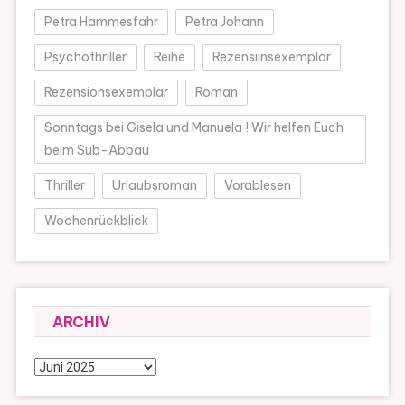
Petra Hammesfahr
Petra Johann
Psychothriller
Reihe
Rezensiinsexemplar
Rezensionsexemplar
Roman
Sonntags bei Gisela und Manuela ! Wir helfen Euch
beim Sub-Abbau
Thriller
Urlaubsroman
Vorablesen
Wochenrückblick
ARCHIV
Archiv