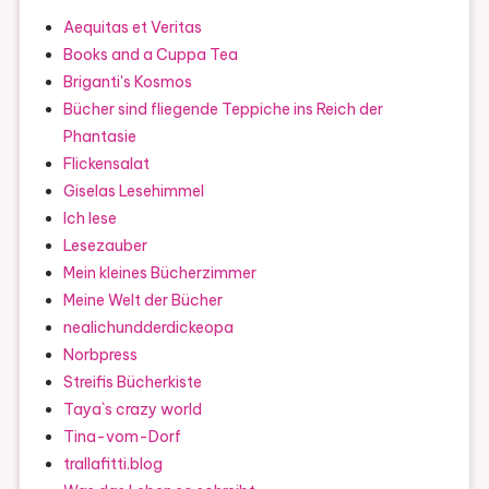
Aequitas et Veritas
Books and a Cuppa Tea
Briganti's Kosmos
Bücher sind fliegende Teppiche ins Reich der
Phantasie
Flickensalat
Giselas Lesehimmel
Ich lese
Lesezauber
Mein kleines Bücherzimmer
Meine Welt der Bücher
nealichundderdickeopa
Norbpress
Streifis Bücherkiste
Taya`s crazy world
Tina-vom-Dorf
trallafitti.blog