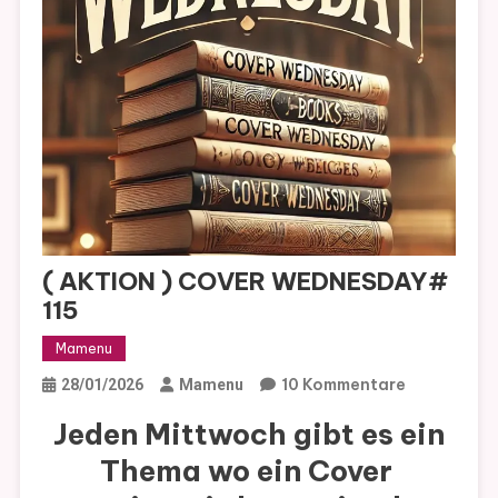
( AKTION ) COVER WEDNESDAY#
115
Mamenu
Zu
10 Kommentare
28/01/2026
Mamenu
(
Jeden Mittwoch gibt es ein
AKTION
Thema wo ein Cover
)
COVER