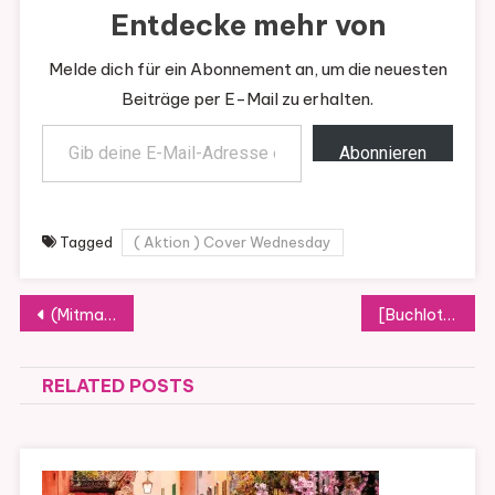
Entdecke mehr von
Melde dich für ein Abonnement an, um die neuesten
Beiträge per E-Mail zu erhalten.
Gib deine E-Mail-Adresse ein ...
Abonnieren
Tagged
( Aktion ) Cover Wednesday
Beitragsnavigation
(Mitmach-Aktion) Kurzgeschichten zum Ausfüllen
[Buchlotto 2026] Überraschung aus dem SuB – 2/12
RELATED POSTS