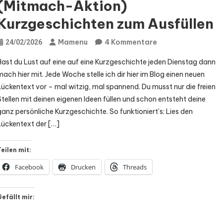
(Mitmach-Aktion)
Kurzgeschichten zum Ausfüllen
Zu
Mamenu
4 Kommentare
24/02/2026
(Mitmach-
Hast du Lust auf eine auf eine Kurzgeschichte jeden Dienstag dann
Aktion)
mach hier mit. Jede Woche stelle ich dir hier im Blog einen neuen
Kurzgeschichten
Lückentext vor – mal witzig, mal spannend. Du musst nur die freien
Zum
Stellen mit deinen eigenen Ideen füllen und schon entsteht deine
Ausfüllen
ganz persönliche Kurzgeschichte. So funktioniert’s: Lies den
Lückentext der […]
Teilen mit:
Facebook
Drucken
Threads
Gefällt mir: