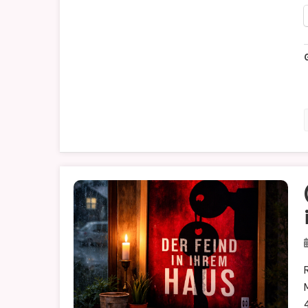
RE
Mä
41