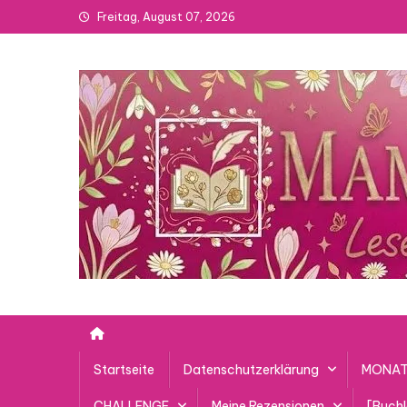
Skip
Freitag, August 07, 2026
to
content
Startseite
Datenschutzerklärung
MONAT
CHALLENGE
Meine Rezensionen
[Buch