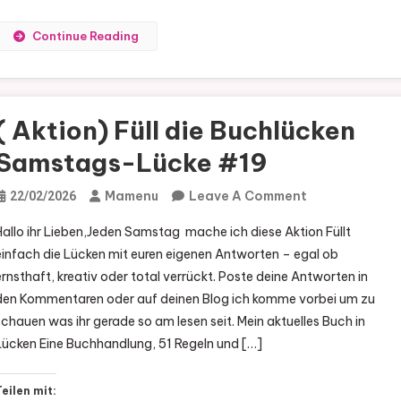
Continue Reading
( Aktion) Füll die Buchlücken
Samstags-Lücke #19
On
Mamenu
Leave A Comment
22/02/2026
(
Hallo ihr Lieben,Jeden Samstag mache ich diese Aktion Füllt
Aktion)
einfach die Lücken mit euren eigenen Antworten – egal ob
Füll
ernsthaft, kreativ oder total verrückt. Poste deine Antworten in
Die
den Kommentaren oder auf deinen Blog ich komme vorbei um zu
Buchlücken
schauen was ihr gerade so am lesen seit. Mein aktuelles Buch in
Samstags-
Lücken Eine Buchhandlung, 51 Regeln und […]
Lücke
#19
Teilen mit: