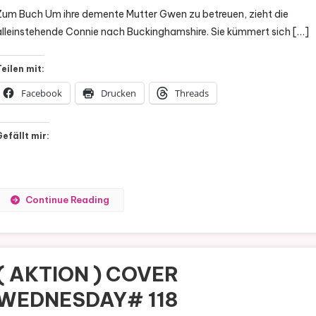
In
Zum Buch Um ihre demente Mutter Gwen zu betreuen, zieht die
Ihrem
alleinstehende Connie nach Buckinghamshire. Sie kümmert sich […]
Haus
Von
Teilen mit:
John
Marrs
Facebook
Drucken
Threads
Gefällt mir:
Continue Reading
( AKTION ) COVER
WEDNESDAY# 118