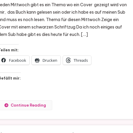
Jeden Mittwoch gibt es ein Thema wo ein Cover gezeigt wird von
AKTION
mir, das Buch kann gelesen sein oder ich habe es auf meinen Sub
)
und muss es noch lesen. Thema für diesen Mittwoch Zeige ein
COVER
Cover mit einem schwarzen Schriftzug Da ich noch einiges auf
WEDNESDAY#
dem Sub habe gibt es dies heute für euch. […]
119
Teilen mit:
Facebook
Drucken
Threads
Gefällt mir:
Continue Reading