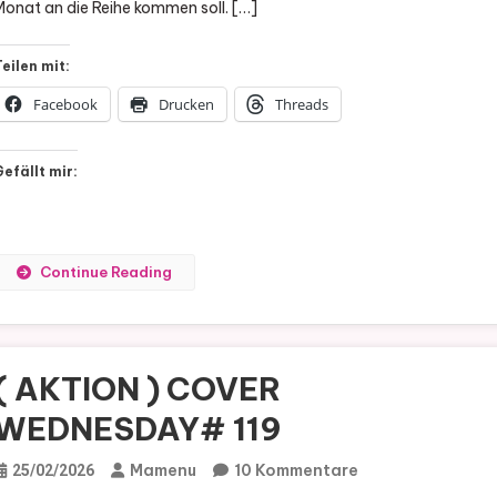
Monat an die Reihe kommen soll. […]
–
3/12
Teilen mit:
Facebook
Drucken
Threads
Gefällt mir:
Continue Reading
( AKTION ) COVER
WEDNESDAY# 119
Zu
Mamenu
10 Kommentare
25/02/2026
(