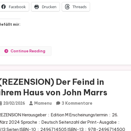
Facebook
Drucken
Threads
Gefällt mir:
Continue Reading
(REZENSION) Der Feind in
ihrem Haus von John Marrs
Zu
Mamenu
3 Kommentare
20/02/2026
(REZENSION)
ZENSION Herausgeber ‏ : ‎ Edition M Erscheinungstermin ‏ : ‎ 26.
Der
rz 2024 Sprache ‏ : ‎ Deutsch Seitenzahl der Print-Ausgabe ‏ : ‎
Feind
3 Seiten ISBN-10 ‏ : ‎ 2496714505 ISBN-13 ‏ : ‎ 978-2496714500