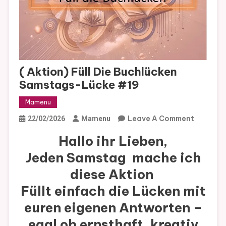
( Aktion) Füll Die Buchlücken
Samstags-Lücke #19
Mamenu
On
Leave A Comment
22/02/2026
Mamenu
(
Hallo ihr Lieben,
Aktion)
Jeden Samstag
mache ich
Füll
Die
diese Aktion
Buchlüc
Füllt einfach die Lücken mit
Samsta
euren eigenen Antworten –
Lücke
#19
egal ob ernsthaft, kreativ