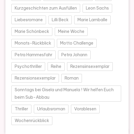
Kurzgeschichten zum Ausfüllen
Leon Sachs
Liebesromane
Lilli Beck
Marie Lamballe
Marie Schönbeck
Meine Woche
Monats-Rückblick
Motto Challenge
Petra Hammesfahr
Petra Johann
Psychothriller
Reihe
Rezensiinsexemplar
Rezensionsexemplar
Roman
Sonntags bei Gisela und Manuela ! Wir helfen Euch
beim Sub-Abbau
Thriller
Urlaubsroman
Vorablesen
Wochenrückblick