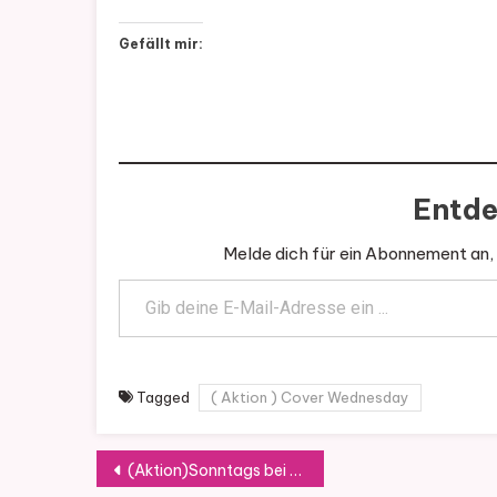
Gefällt mir:
Entde
Melde dich für ein Abonnement an, 
Gib deine E-Mail-Adresse ein ...
Tagged
( Aktion ) Cover Wednesday
Beitragsnavigation
(Aktion)Sonntags bei Mamenu. SuBabbau! Mitmachaktion.