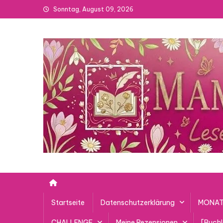
Skip
Sonntag, August 09, 2026
to
content
Startseite
Datenschutzerklärung
MONAT
CHALLENGE
Meine Rezensionen
[Buch