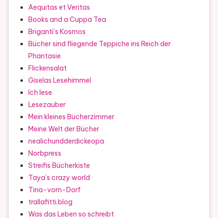
Aequitas et Veritas
Books and a Cuppa Tea
Briganti's Kosmos
Bücher sind fliegende Teppiche ins Reich der
Phantasie
Flickensalat
Giselas Lesehimmel
Ich lese
Lesezauber
Mein kleines Bücherzimmer
Meine Welt der Bücher
nealichundderdickeopa
Norbpress
Streifis Bücherkiste
Taya`s crazy world
Tina-vom-Dorf
trallafitti.blog
Was das Leben so schreibt