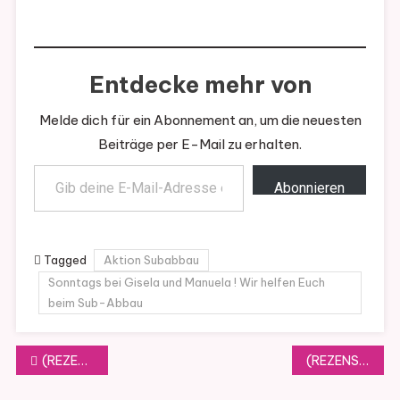
Entdecke mehr von
Melde dich für ein Abonnement an, um die neuesten
Beiträge per E-Mail zu erhalten.
Gib deine E-Mail-Adresse ein ...
Abonnieren
Tagged
Aktion Subabbau
Sonntags bei Gisela und Manuela ! Wir helfen Euch
beim Sub-Abbau
Beitragsnavigation
(REZENSION) Strandgeflüster mit Herz (Meer für dich, Band 1) von Katie Jay Adams
(REZENSION) Im Unterholz von Sara Strömberg