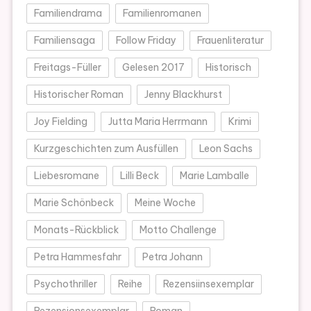
Familiendrama
Familienromanen
Familiensaga
Follow Friday
Frauenliteratur
Freitags-Füller
Gelesen 2017
Historisch
Historischer Roman
Jenny Blackhurst
Joy Fielding
Jutta Maria Herrmann
Krimi
Kurzgeschichten zum Ausfüllen
Leon Sachs
Liebesromane
Lilli Beck
Marie Lamballe
Marie Schönbeck
Meine Woche
Monats-Rückblick
Motto Challenge
Petra Hammesfahr
Petra Johann
Psychothriller
Reihe
Rezensiinsexemplar