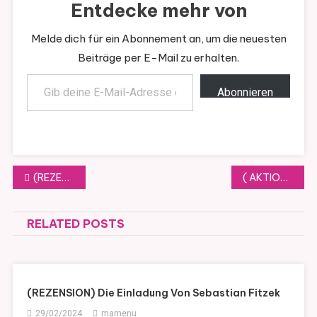
Entdecke mehr von
Melde dich für ein Abonnement an, um die neuesten
Beiträge per E-Mail zu erhalten.
Gib deine E-Mail-Adresse ein ...
Abonnieren
Beitragsnavigation
(REZENSION) Vermisst – Der Fall Anna von Christine Brand ( Band 1)
( AKTION ) COVER WEDNESDAY #60
RELATED POSTS
(REZENSION) Die Einladung Von Sebastian Fitzek
29/02/2024
mamenu