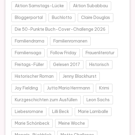
Aktion Samstags-Lücke
Aktion Subabbau
Bloggerportal
Buchlotto
Claire Douglas
Die 50-Punkte Buch-Cover-Challenge 2026
Familiendrama
Familienromanen
Familiensaga
Follow Friday
Frauenliteratur
Freitags-Füller
Gelesen 2017
Historisch
Historischer Roman
Jenny Blackhurst
Joy Fielding
Jutta Maria Herrmann
Krimi
Kurzgeschichten zum Ausfüllen
Leon Sachs
Liebesromane
Lilli Beck
Marie Lamballe
Marie Schönbeck
Meine Woche
Monats-Rückblick
Motto Challenge