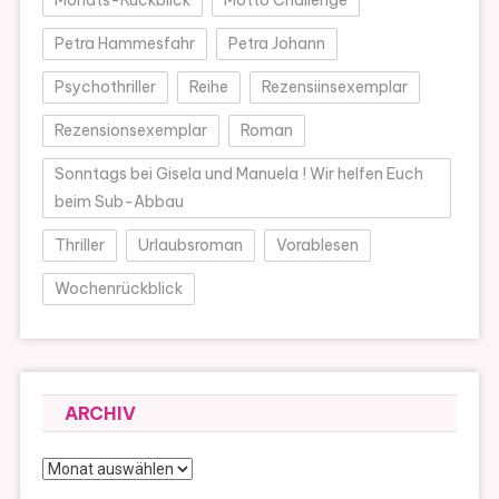
Petra Hammesfahr
Petra Johann
Psychothriller
Reihe
Rezensiinsexemplar
Rezensionsexemplar
Roman
Sonntags bei Gisela und Manuela ! Wir helfen Euch
beim Sub-Abbau
Thriller
Urlaubsroman
Vorablesen
Wochenrückblick
ARCHIV
Archiv