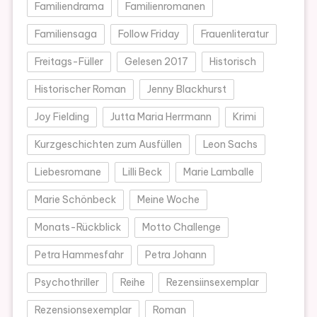
Familiendrama
Familienromanen
Familiensaga
Follow Friday
Frauenliteratur
Freitags-Füller
Gelesen 2017
Historisch
Historischer Roman
Jenny Blackhurst
Joy Fielding
Jutta Maria Herrmann
Krimi
Kurzgeschichten zum Ausfüllen
Leon Sachs
Liebesromane
Lilli Beck
Marie Lamballe
Marie Schönbeck
Meine Woche
Monats-Rückblick
Motto Challenge
Petra Hammesfahr
Petra Johann
Psychothriller
Reihe
Rezensiinsexemplar
Rezensionsexemplar
Roman