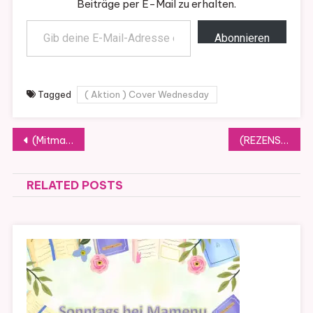
Beiträge per E-Mail zu erhalten.
Gib deine E-Mail-Adresse ein ...
Abonnieren
Tagged
( Aktion ) Cover Wednesday
Beitragsnavigation
(Mitmach-Aktion) Kurzgeschichten zum Ausfüllen
(REZENSION Hast du Zeit? von Andreas Winkelmann
RELATED POSTS