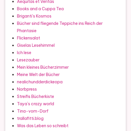
Aequitas et Veritas
Books and a Cuppa Tea
Briganti's Kosmos
Bücher sind fliegende Teppiche ins Reich der
Phantasie
Flickensalat
Giselas Lesehimmel
Ich lese
Lesezauber
Mein kleines Bücherzimmer
Meine Welt der Bücher
nealichundderdickeopa
Norbpress
Streifis Bücherkiste
Taya`s crazy world
Tina-vom-Dorf
trallafitti.blog
Was das Leben so schreibt