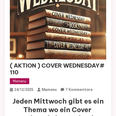
( AKTION ) COVER WEDNESDAY#
110
Mamenu
Zu
7 Kommentare
24/12/2025
Mamenu
(
Jeden Mittwoch gibt es ein
AKTION
Thema wo ein Cover
)
COVER