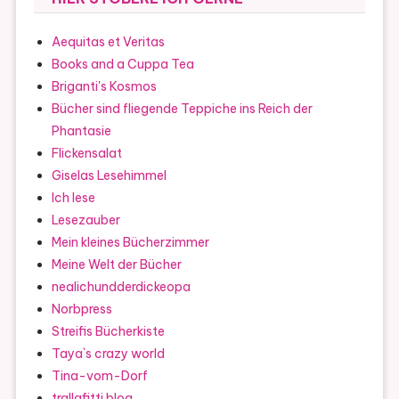
Aequitas et Veritas
Books and a Cuppa Tea
Briganti's Kosmos
Bücher sind fliegende Teppiche ins Reich der
Phantasie
Flickensalat
Giselas Lesehimmel
Ich lese
Lesezauber
Mein kleines Bücherzimmer
Meine Welt der Bücher
nealichundderdickeopa
Norbpress
Streifis Bücherkiste
Taya`s crazy world
Tina-vom-Dorf
trallafitti.blog