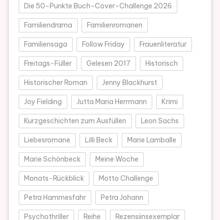
Die 50-Punkte Buch-Cover-Challenge 2026
Familiendrama
Familienromanen
Familiensaga
Follow Friday
Frauenliteratur
Freitags-Füller
Gelesen 2017
Historisch
Historischer Roman
Jenny Blackhurst
Joy Fielding
Jutta Maria Herrmann
Krimi
Kurzgeschichten zum Ausfüllen
Leon Sachs
Liebesromane
Lilli Beck
Marie Lamballe
Marie Schönbeck
Meine Woche
Monats-Rückblick
Motto Challenge
Petra Hammesfahr
Petra Johann
Psychothriller
Reihe
Rezensiinsexemplar