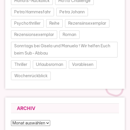
Monats-Rückblick
Motto Challenge
Petra Hammesfahr
Petra Johann
Psychothriller
Reihe
Rezensiinsexemplar
Rezensionsexemplar
Roman
Sonntags bei Gisela und Manuela ! Wir helfen Euch
beim Sub-Abbau
Thriller
Urlaubsroman
Vorablesen
Wochenrückblick
ARCHIV
Archiv