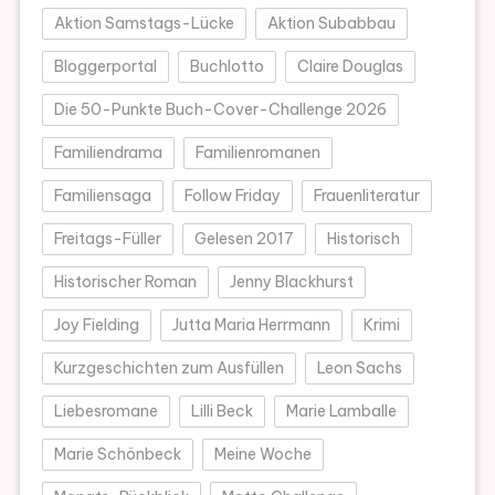
Aktion Samstags-Lücke
Aktion Subabbau
Bloggerportal
Buchlotto
Claire Douglas
Die 50-Punkte Buch-Cover-Challenge 2026
Familiendrama
Familienromanen
Familiensaga
Follow Friday
Frauenliteratur
Freitags-Füller
Gelesen 2017
Historisch
Historischer Roman
Jenny Blackhurst
Joy Fielding
Jutta Maria Herrmann
Krimi
Kurzgeschichten zum Ausfüllen
Leon Sachs
Liebesromane
Lilli Beck
Marie Lamballe
Marie Schönbeck
Meine Woche