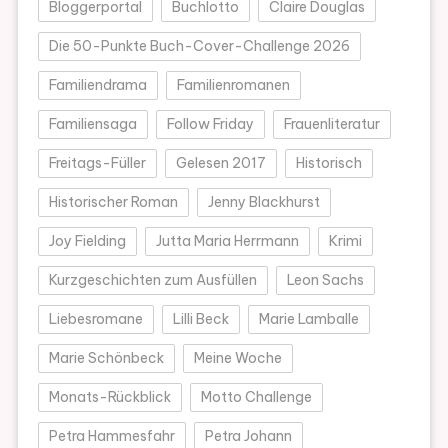
Bloggerportal
Buchlotto
Claire Douglas
Die 50-Punkte Buch-Cover-Challenge 2026
Familiendrama
Familienromanen
Familiensaga
Follow Friday
Frauenliteratur
Freitags-Füller
Gelesen 2017
Historisch
Historischer Roman
Jenny Blackhurst
Joy Fielding
Jutta Maria Herrmann
Krimi
Kurzgeschichten zum Ausfüllen
Leon Sachs
Liebesromane
Lilli Beck
Marie Lamballe
Marie Schönbeck
Meine Woche
Monats-Rückblick
Motto Challenge
Petra Hammesfahr
Petra Johann