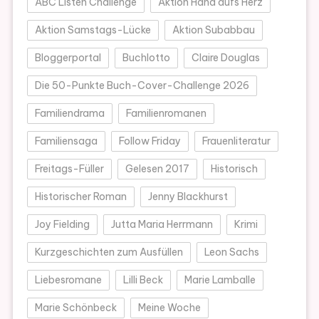
ABC Listen Challenge
Aktion Hand aufs Herz
Aktion Samstags-Lücke
Aktion Subabbau
Bloggerportal
Buchlotto
Claire Douglas
Die 50-Punkte Buch-Cover-Challenge 2026
Familiendrama
Familienromanen
Familiensaga
Follow Friday
Frauenliteratur
Freitags-Füller
Gelesen 2017
Historisch
Historischer Roman
Jenny Blackhurst
Joy Fielding
Jutta Maria Herrmann
Krimi
Kurzgeschichten zum Ausfüllen
Leon Sachs
Liebesromane
Lilli Beck
Marie Lamballe
Marie Schönbeck
Meine Woche