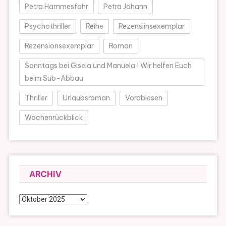
Petra Hammesfahr
Petra Johann
Psychothriller
Reihe
Rezensiinsexemplar
Rezensionsexemplar
Roman
Sonntags bei Gisela und Manuela ! Wir helfen Euch
beim Sub-Abbau
Thriller
Urlaubsroman
Vorablesen
Wochenrückblick
ARCHIV
Archiv