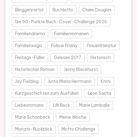
Bloggerportal
Buchlotto
Claire Douglas
Die 50-Punkte Buch-Cover-Challenge 2026
Familiendrama
Familienromanen
Familiensaga
Follow Friday
Frauenliteratur
Freitags-Füller
Gelesen 2017
Historisch
Historischer Roman
Jenny Blackhurst
Joy Fielding
Jutta Maria Herrmann
Krimi
Kurzgeschichten zum Ausfüllen
Leon Sachs
Liebesromane
Lilli Beck
Marie Lamballe
Marie Schönbeck
Meine Woche
Monats-Rückblick
Motto Challenge