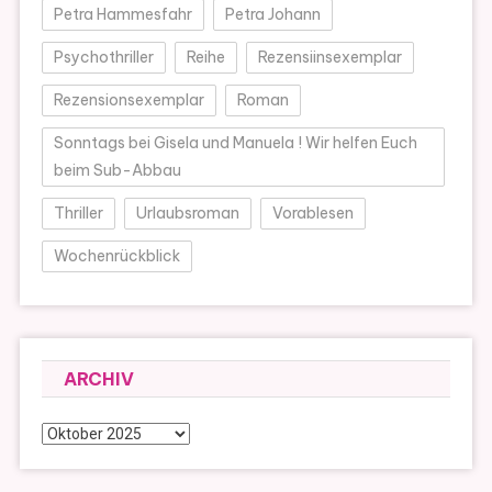
Petra Hammesfahr
Petra Johann
Psychothriller
Reihe
Rezensiinsexemplar
Rezensionsexemplar
Roman
Sonntags bei Gisela und Manuela ! Wir helfen Euch
beim Sub-Abbau
Thriller
Urlaubsroman
Vorablesen
Wochenrückblick
ARCHIV
Archiv