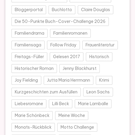
Bloggerportal
Buchlotto
Claire Douglas
Die 50-Punkte Buch-Cover-Challenge 2026
Familiendrama
Familienromanen
Familiensaga
Follow Friday
Frauenliteratur
Freitags-Füller
Gelesen 2017
Historisch
Historischer Roman
Jenny Blackhurst
Joy Fielding
Jutta Maria Herrmann
Krimi
Kurzgeschichten zum Ausfüllen
Leon Sachs
Liebesromane
Lilli Beck
Marie Lamballe
Marie Schönbeck
Meine Woche
Monats-Rückblick
Motto Challenge