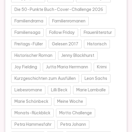
Die 50-Punkte Buch-Cover-Challenge 2026
Familiendrama
Familienromanen
Familiensaga
Follow Friday
Frauenliteratur
Freitags-Füller
Gelesen 2017
Historisch
Historischer Roman
Jenny Blackhurst
Joy Fielding
Jutta Maria Herrmann
Krimi
Kurzgeschichten zum Ausfüllen
Leon Sachs
Liebesromane
Lilli Beck
Marie Lamballe
Marie Schönbeck
Meine Woche
Monats-Rückblick
Motto Challenge
Petra Hammesfahr
Petra Johann