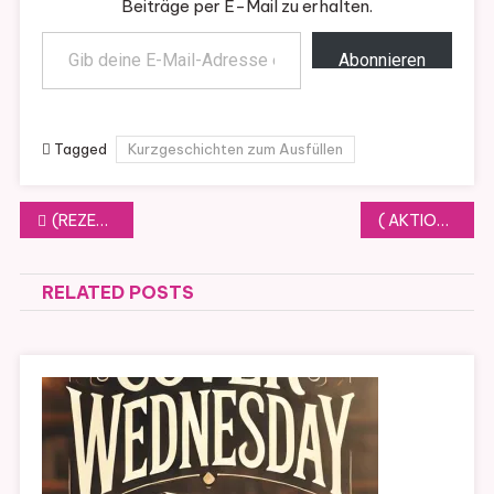
Beiträge per E-Mail zu erhalten.
Gib deine E-Mail-Adresse ein ...
Abonnieren
Tagged
Kurzgeschichten zum Ausfüllen
Beitragsnavigation
(REZENSION) Das Baumhaus von Vera Buck
( AKTION ) COVER WEDNESDAY# 100
RELATED POSTS