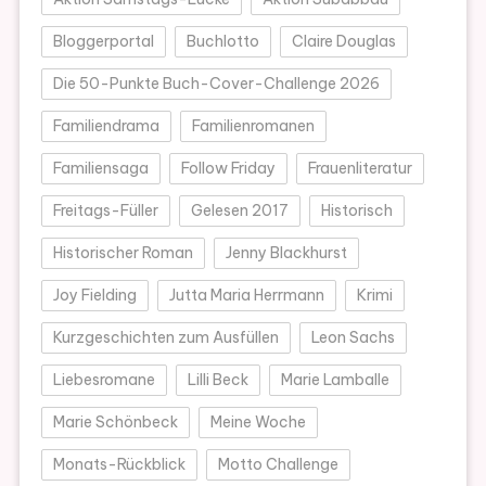
Bloggerportal
Buchlotto
Claire Douglas
Die 50-Punkte Buch-Cover-Challenge 2026
Familiendrama
Familienromanen
Familiensaga
Follow Friday
Frauenliteratur
Freitags-Füller
Gelesen 2017
Historisch
Historischer Roman
Jenny Blackhurst
Joy Fielding
Jutta Maria Herrmann
Krimi
Kurzgeschichten zum Ausfüllen
Leon Sachs
Liebesromane
Lilli Beck
Marie Lamballe
Marie Schönbeck
Meine Woche
Monats-Rückblick
Motto Challenge