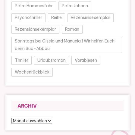
Petra Hammesfahr
Petra Johann
Psychothriller
Reihe
Rezensiinsexemplar
Rezensionsexemplar
Roman
Sonntags bei Gisela und Manuela ! Wir helfen Euch
beim Sub-Abbau
Thriller
Urlaubsroman
Vorablesen
Wochenrückblick
ARCHIV
Archiv