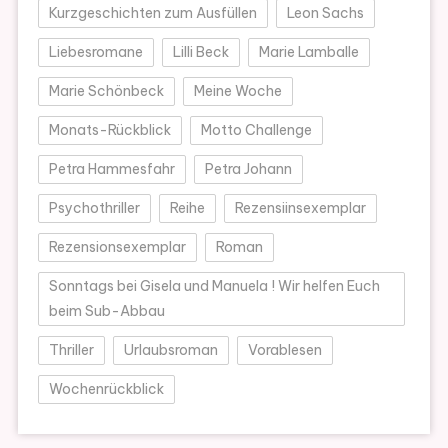
Kurzgeschichten zum Ausfüllen
Leon Sachs
Liebesromane
Lilli Beck
Marie Lamballe
Marie Schönbeck
Meine Woche
Monats-Rückblick
Motto Challenge
Petra Hammesfahr
Petra Johann
Psychothriller
Reihe
Rezensiinsexemplar
Rezensionsexemplar
Roman
Sonntags bei Gisela und Manuela ! Wir helfen Euch
beim Sub-Abbau
Thriller
Urlaubsroman
Vorablesen
Wochenrückblick