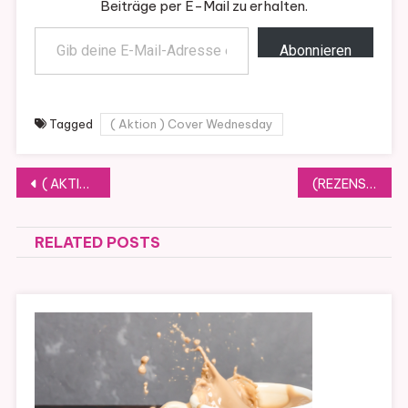
Beiträge per E-Mail zu erhalten.
Gib deine E-Mail-Adresse ein ...
Abonnieren
Tagged
( Aktion ) Cover Wednesday
Beitragsnavigation
( AKTION ) COVER WEDNESDAY #52
(REZENSION) Sie kann dich hören von Freida McFadden ( Band 2)
RELATED POSTS