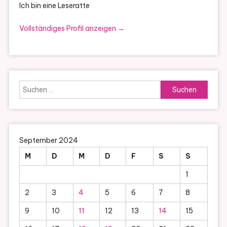
Ich bin eine Leseratte
Vollständiges Profil anzeigen →
Suchen
nach:
September 2024
M
D
M
D
F
S
S
1
2
3
4
5
6
7
8
9
10
11
12
13
14
15