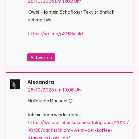
28/10/2025 um 11:02 Uhr
Owei – ja mein Schafloser Text ist ähnlich
schräg..hihi
https://wp.me/p3Nl3y-iId
Antworten
Alexandra
28/10/2025 um 13:08 Uhr
Hallo liebe Manueal 🙃
Ich bin auch wieder dabei…
https://wasdaslebensoschreibtblog.com/2025/
10/28/nachtschicht-wenn-der-kaffee-
starker-ist-als-ich/