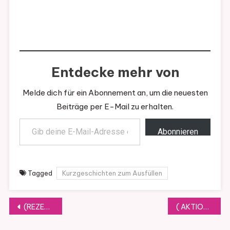
Entdecke mehr von
Melde dich für ein Abonnement an, um die neuesten
Beiträge per E-Mail zu erhalten.
Gib deine E-Mail-Adresse ein ...
Abonnieren
Tagged
Kurzgeschichten zum Ausfüllen
Beitragsnavigation
(REZENSION) Sonnenblumentage von Frieda Bergmann
( AKTION ) COVER WEDNESDAY# 103